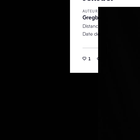
AUTEUR
Gregbos83
Distance focale
Date de publication
1
148
0