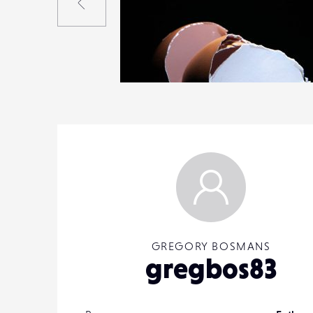
0
19
0
GREGORY BOSMANS
gregbos83