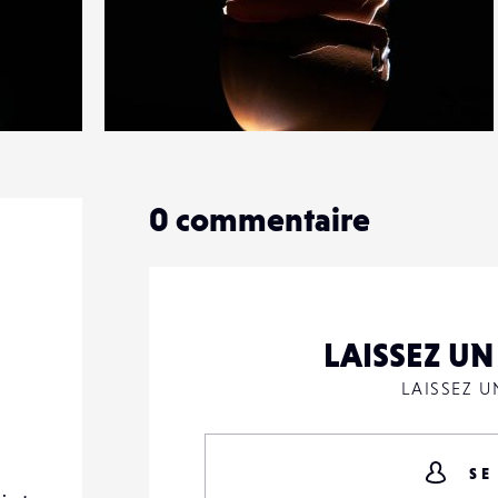
1
17
0
0
commentaire
LAISSEZ U
LAISSEZ 
SE