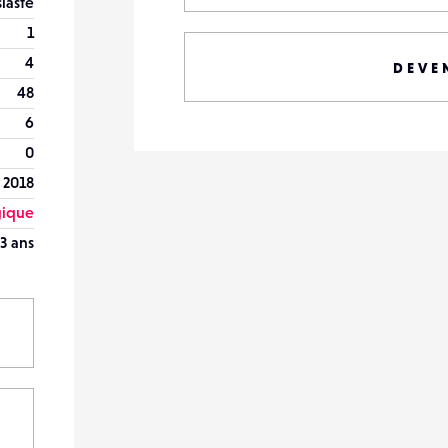
iaste
1
4
DEVE
48
6
0
 2018
gique
3 ans