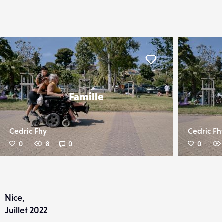
er
Liker
Famille
Cedric Fhy
Cedric Fh
0
8
0
0
Nice,
Juillet 2022