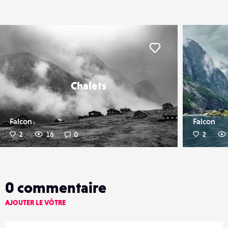
er
Liker
Chalets
Falcon
Falcon
2
16
0
2
0
commentaire
AJOUTER LE VÔTRE