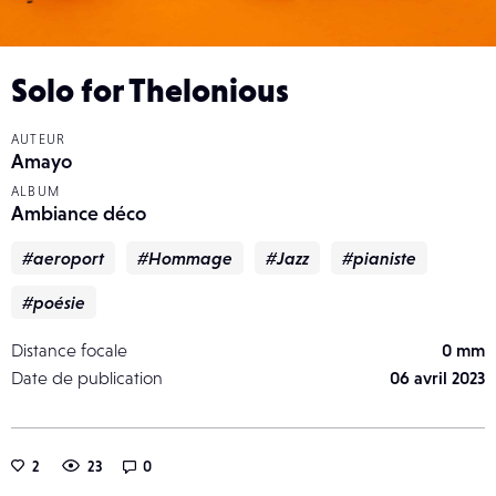
Solo for Thelonious
AUTEUR
Amayo
ALBUM
Ambiance déco
#aeroport
#Hommage
#Jazz
#pianiste
#poésie
Distance focale
0 mm
Date de publication
06 avril 2023
2
23
0