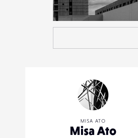
4
49
0
MISA ATO
Misa Ato