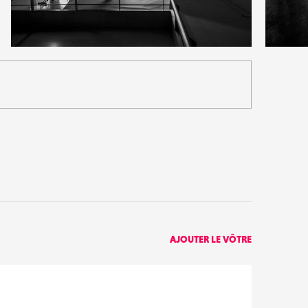
7
10
44
0
AJOUTER LE VÔTRE