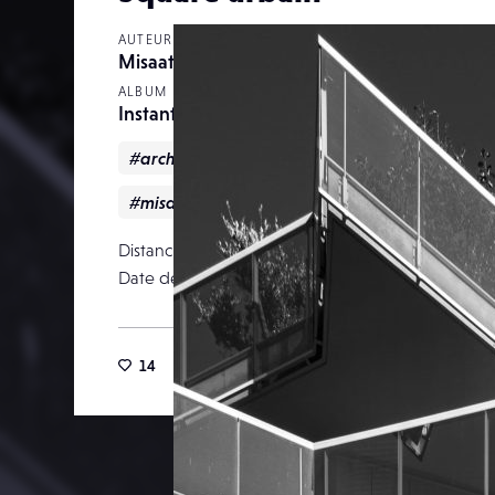
AUTEUR
Misaato
ALBUM
Instantanés Urbains
#architecture
#Lense
#misaato
#misaatophotography
#noiretblanc
Distance focale
Date de publication
25 m
14
44
0