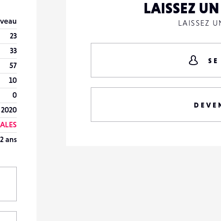
LAISSEZ U
veau
LAISSEZ 
23
33
SE
57
10
0
DEVE
l 2020
ALES
2 ans