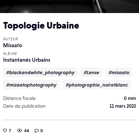
Topologie Urbaine
AUTEUR
Misaato
ALBUM
Instantanés Urbains
#blackandwhite_photography
#Lense
#misaato
#misaatophotography
#photographie_noiretblanc
Distance focale
0 mm
Date de publication
11 mars 2022
7
44
0