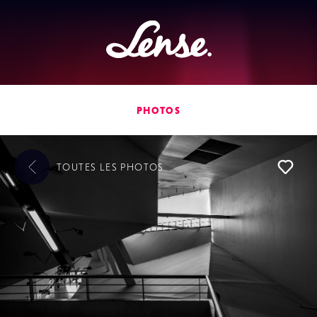
Lense
PHOTOS
TOUTES LES
PHOTOS
L