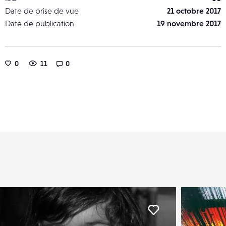
Date de prise de vue
21 octobre 2017
Date de publication
19 novembre 2017
0
11
0
er
Liker