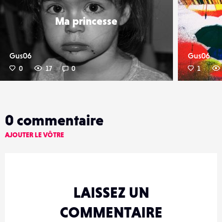
Ma princesse
Gus06
Gus06
0
17
0
1
0
commentaire
AJOUTER LE VÔTRE
LAISSEZ UN
COMMENTAIRE