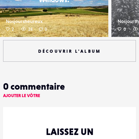
Nosjoursheureux
Nosjours
2
28
0
0
DÉCOUVRIR L'ALBUM
0
commentaire
AJOUTER LE VÔTRE
LAISSEZ UN