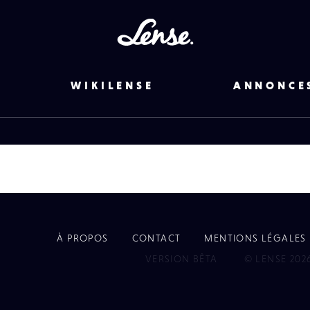
Lense
WIKILENSE
ANNONCE
À PROPOS
CONTACT
MENTIONS LÉGALES
EYE
VERSION BÊTA
© LENSE 202