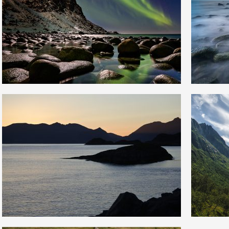
1
2
32
0
0
5
15
0