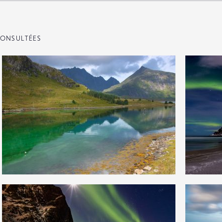
ONSULTÉES
1
2
10
0