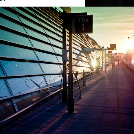
Ouvrir
/
Fermer
et
#train
0 mm
30 juin 2011