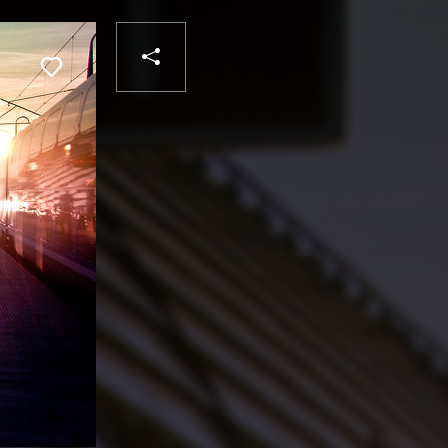
PARTAGER
Liker
VOTRE
DESTINATAIRE
VOTRE
DESTINATAIRE
VOTRE
EMAIL
VOTRE
EMAIL