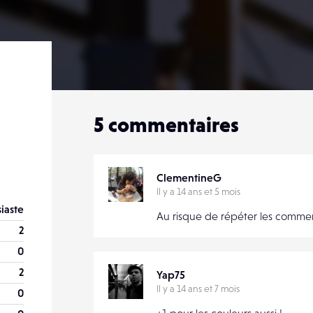
5
commentaires
ClementineG
Il y a 14 ans et 5 mois
iaste
Au risque de répéter les commen
2
0
2
Yap75
Il y a 14 ans et 7 mois
0