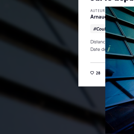
AUTEUR
ArnaudD
#Couleur
#suns
Distance focale
Date de publication
28
23
5