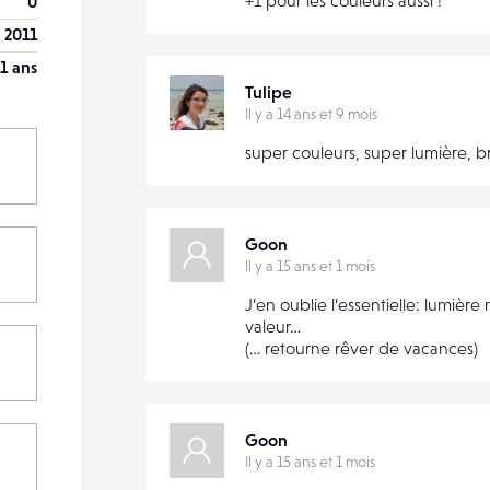
+1 pour les couleurs aussi !
0
l 2011
1 ans
Tulipe
Il y a 14 ans et 9 mois
super couleurs, super lumière, br
Goon
Il y a 15 ans et 1 mois
J’en oublie l’essentielle: lumiè
valeur…
(… retourne rêver de vacances)
Goon
Il y a 15 ans et 1 mois