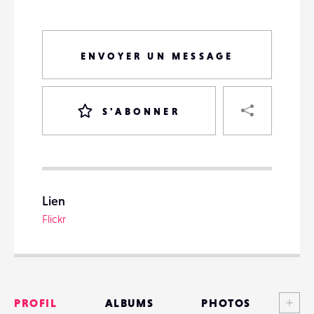
ENVOYER UN MESSAGE
PART
S'ABONNER
VOTRE
DESTINATAIRE
Lien
VOTRE
Flickr
DESTINATAIRE
VOTRE
EMAIL
VOTRE
EMAIL
Voi
PROFIL
ALBUMS
PHOTOS