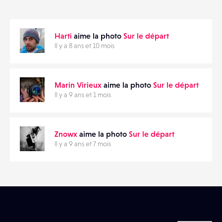
ANNONCES
Harti
aime la photo
Sur le départ
MATÉRIELS
PARTAGER
Il y a 8 ans et 10 mois
CONTACTS
Marin Virieux
aime la photo
Sur le départ
ÉVÉNEMENTS
Il y a 9 ans et 1 mois
FAVORIS
Znowx
aime la photo
Sur le départ
Il y a 9 ans et 7 mois