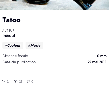
Tatoo
AUTEUR
In&out
#Couleur
#Mode
Distance focale
0 mm
Date de publication
22 mai 2011
1
12
0