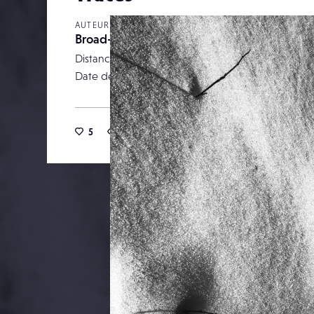
AUTEUR
Broad-bill
Distance focale
Date de publication
25 décemb
5
12
0