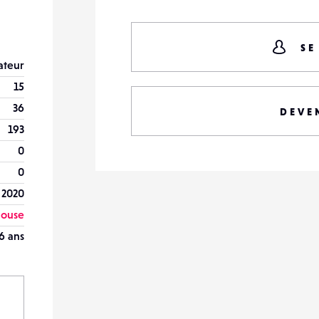
SE
teur
15
36
DEVE
193
0
0
l 2020
louse
6 ans