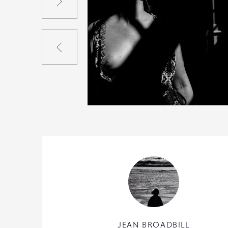
Précédent
2
53
0
JEAN BROADBILL