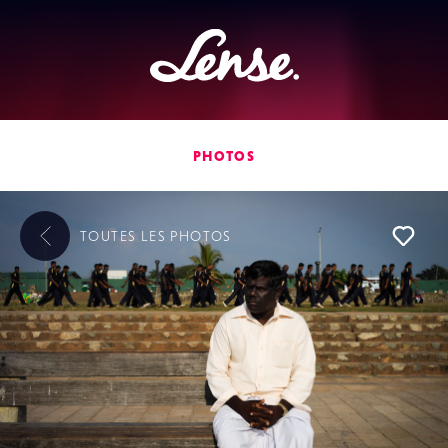
Lense
PHOTOS
TOUTES LES
PHOTOS
L