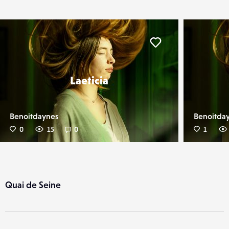
er
Liker
Laeticia
Benoitdaynes
Benoitda
0
15
0
1
Quai de Seine