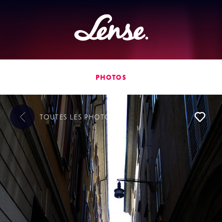
Lense
PHOTOS
TOUTES LES
PHOTOS
L