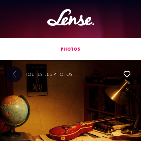
Lense
PHOTOS
TOUTES LES
PHOTOS
L