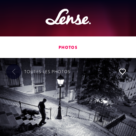
Lense
PHOTOS
TOUTES LES
PHOTOS
L