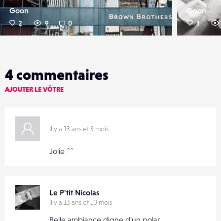
Goon
Goon
2
9
0
3
4
commentaires
AJOUTER LE VÔTRE
Il y a 13 ans et 3 mois
Jolie ^^
Le P'tit Nicolas
Il y a 13 ans et 10 mois
Belle ambiance digne d’un polar…