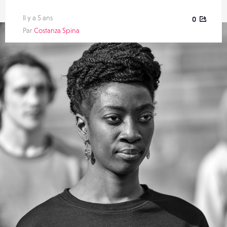
Il y a 5 ans
0
Par
Costanza Spina