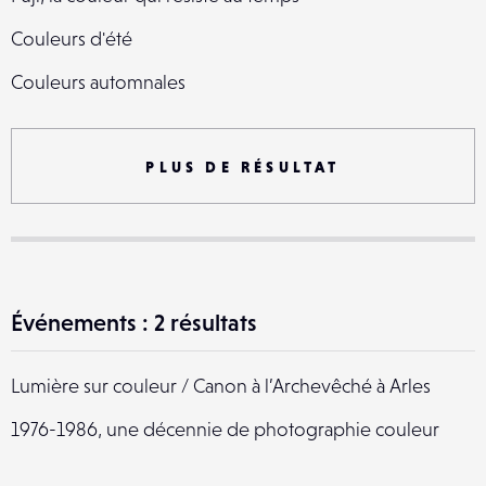
Couleurs d'été
Couleurs automnales
De couleurs et de nacres
Lookup vegetal en couleur
PLUS DE RÉSULTAT
Lookup vegetal en couleur
Les couleurs violentes
Escalier & COULEURS
Événements : 2 résultats
Couleurs maisons
Lumière sur couleur / Canon à l’Archevêché à Arles
1976-1986, une décennie de photographie couleur