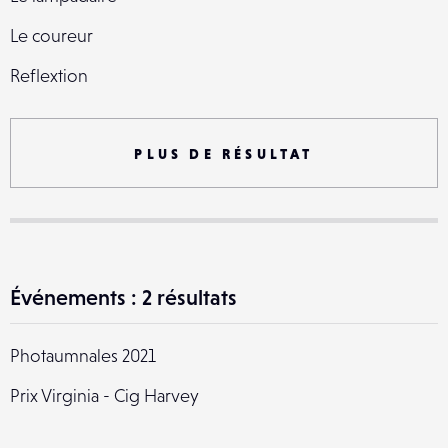
Le coureur
Reflextion
De l'espace.
Lila marin
PLUS DE RÉSULTAT
19 cabanes
Falaise Mers les bains.
Événements : 2 résultats
Photaumnales 2021
Prix Virginia - Cig Harvey