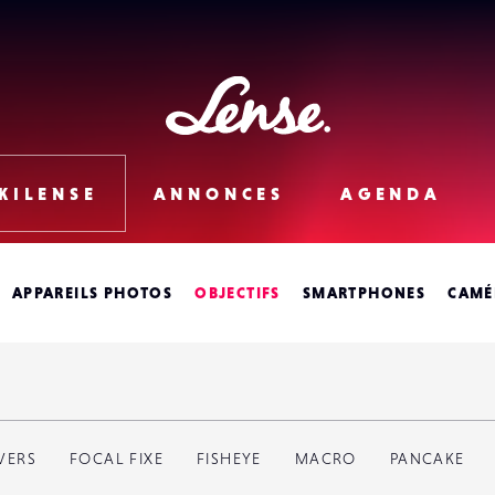
Lense
KILENSE
ANNONCES
AGENDA
APPAREILS PHOTOS
OBJECTIFS
SMARTPHONES
CAMÉ
9
fiches produits
VERS
FOCAL FIXE
FISHEYE
MACRO
PANCAKE