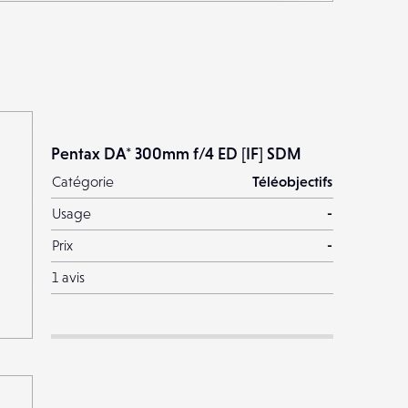
Pentax DA* 300mm f/4 ED [IF] SDM
Catégorie
Téléobjectifs
Usage
-
Prix
-
1 avis