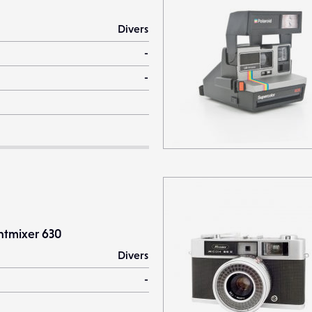
Divers
-
-
ghtmixer 630
Divers
-