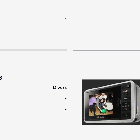
-
-
3
Divers
-
-