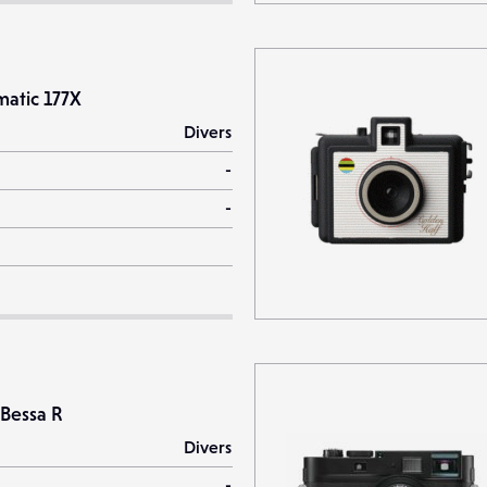
matic 177X
Divers
-
-
 Bessa R
Divers
-