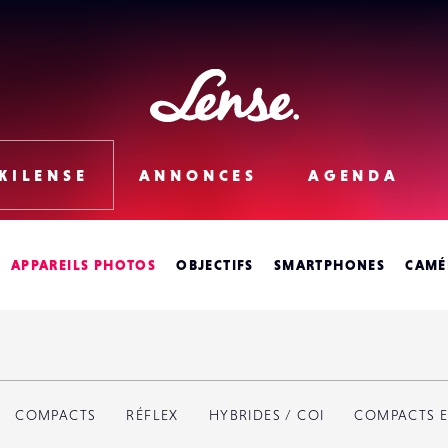
Lense
KILENSE
ANNONCES
AGENDA
APPAREILS PHOTOS
OBJECTIFS
SMARTPHONES
CAMÉ
2
fiches produits
COMPACTS
RÉFLEX
HYBRIDES / COI
COMPACTS E