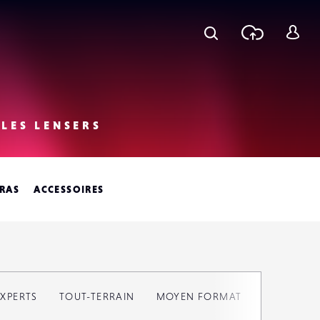
Recherche
Téléchar
S
une phot
c
LES LENSERS
RAS
ACCESSOIRES
Reche
XPERTS
TOUT-TERRAIN
MOYEN FORMAT
Rechercher