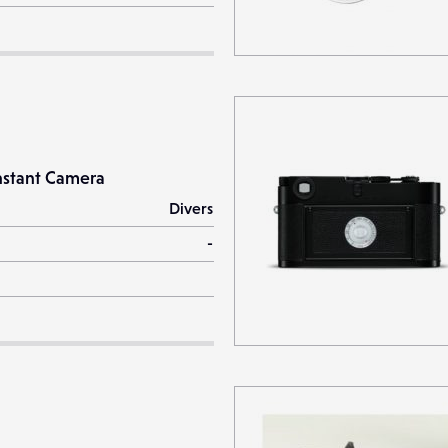
nstant Camera
Divers
-
0