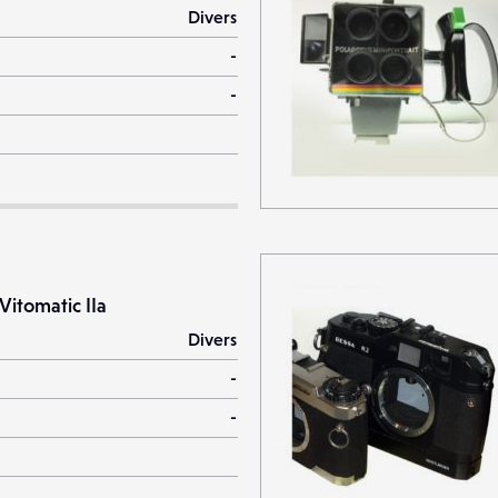
Divers
-
-
Vitomatic IIa
Divers
-
-