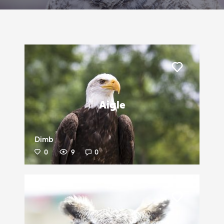
Liker
Aigle
Dimb
0
9
0
Liker