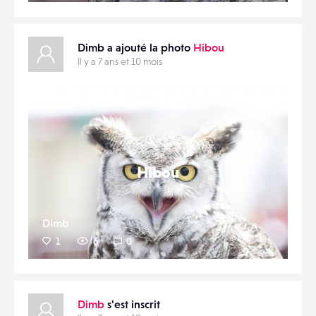
Dimb a ajouté la photo
Hibou
Il y a 7 ans et 10 mois
Liker
Hibou
Dimb
1
6
0
Dimb
s'est inscrit