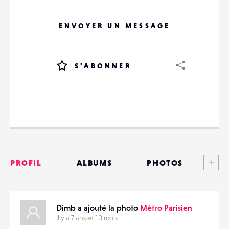
ENVOYER UN MESSAGE
PART
S'ABONNER
VOTRE
DESTINATAIRE
VOTRE
DESTINATAIRE
Voi
PROFIL
ALBUMS
PHOTOS
VOTRE
EMAIL
VOTRE
ANNONCES
EMAIL
Dimb a ajouté la photo
Métro Parisien
MATÉRIELS
Il y a 7 ans et 10 mois