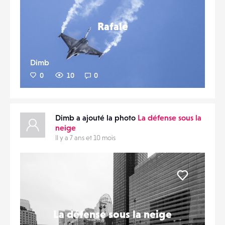
Rafale
Dimb
0
10
0
Dimb a ajouté la photo
La défense sous la
neige
Il y a 7 ans et 10 mois
Liker
La défense sous la neige