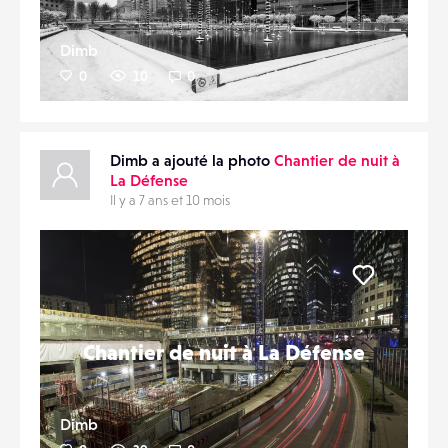
Dimb
0
10
0
Dimb a ajouté la photo
Chantier de nuit à
La Défense
Il y a 7 ans et 10 mois
Liker
Chantier de nuit à La Défense
Dimb