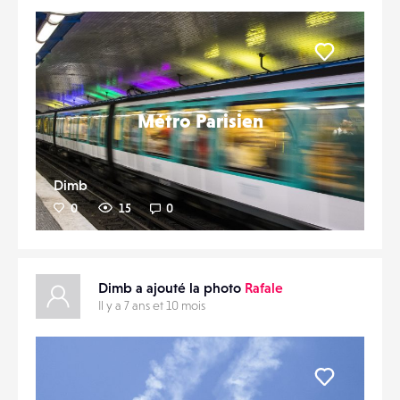
CONTACTS
PARTAGER
ÉVÉNEMENTS
Liker
FAVORIS
Métro Parisien
Dimb
0
15
0
Dimb a ajouté la photo
Rafale
Il y a 7 ans et 10 mois
Liker