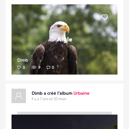
Liker
Aigle
Dimb
0
9
0
Dimb a créé l’album
Urbaine
Il y a 7 ans et 10 mois