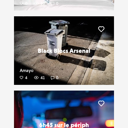
0
30
0
Liker
Black Blocs Arsenal
Amayo
4
41
0
Liker
6h45 sur le périph