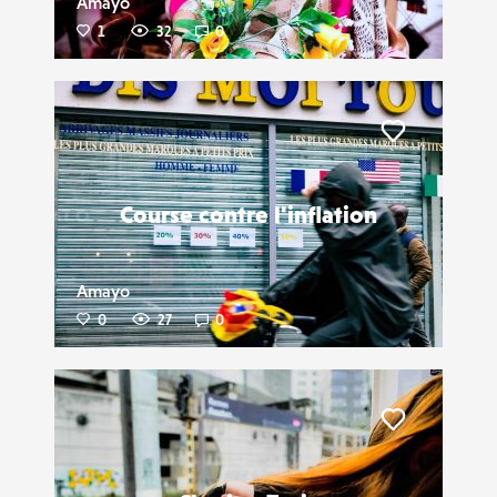
Amayo
1
32
0
Liker
Course contre l'inflation
Amayo
0
27
0
Liker