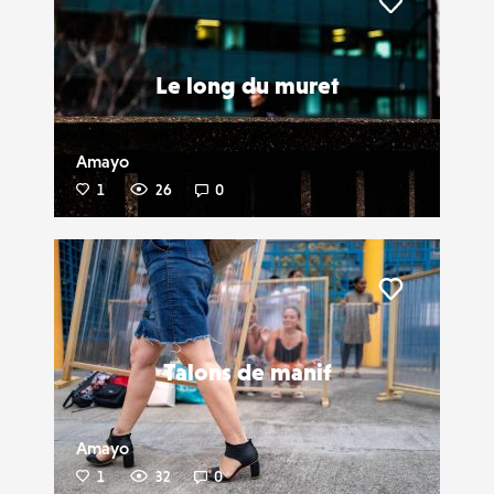
Liker
Le long du muret
Amayo
1
26
0
Liker
Talons de manif
Amayo
1
32
0