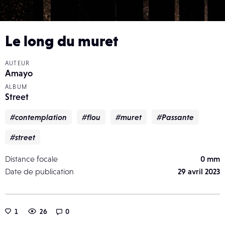
Le long du muret
AUTEUR
Amayo
ALBUM
Street
#contemplation
#flou
#muret
#Passante
#street
Distance focale
0 mm
Date de publication
29 avril 2023
1
26
0