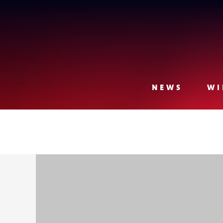
Lense
NEWS
WI