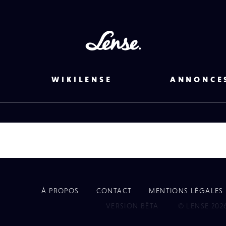
Lense
WIKILENSE
ANNONCE
À PROPOS
CONTACT
MENTIONS LÉGALES
EYE
VERSION BÊTA
© LENSE 202