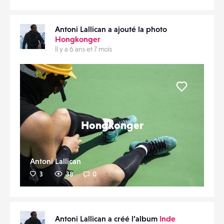
Antoni Lallican a ajouté la photo
Hongkonger
Il y a 6 ans et 7 mois
Liker
Hongkonger
Antoni Lallican
3
38
0
Antoni Lallican a créé l’album
Inde