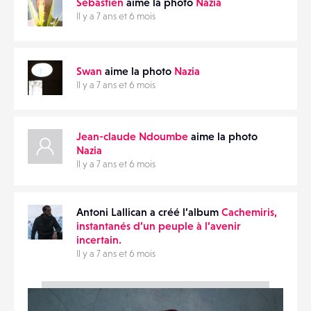
Sebastien
aime la photo
Nazia
Il y a 7 ans et 6 mois
Swan
aime la photo
Nazia
Il y a 7 ans et 6 mois
Jean-claude Ndoumbe
aime la photo
Nazia
Il y a 7 ans et 6 mois
Antoni Lallican a créé l’album
Cachemiris,
instantanés d’un peuple à l’avenir
incertain.
Il y a 7 ans et 6 mois