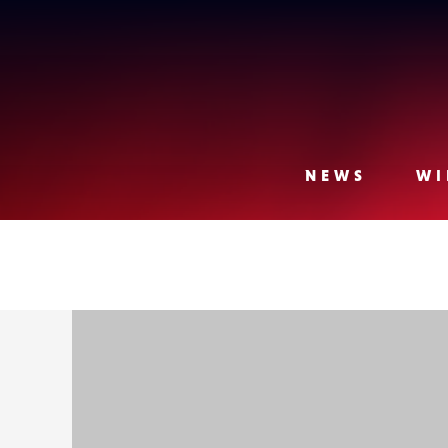
Lense
NEWS
WI