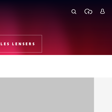
Recherche
Téléchar
S
une phot
c
LES LENSERS