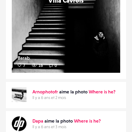
Villa Cavrois
Barab
7
16
0
Arnophotofr
aime la photo
Where is he?
Il y a 6 ans et 2 mois
Dapa
aime la photo
Where is he?
Il y a 6 ans et 3 mois