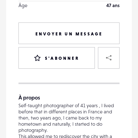
Âge
47 ans
ENVOYER UN MESSAGE
PART
S'ABONNER
VOTRE
DESTINATAIRE
À propos
VOTRE
Self-taught photographer of 41 years , I lived
DESTINATAIRE
before that in different places in France and
VOTRE
then, two years ago, I came back to my
EMAIL
hometown and naturally, I started to do
VOTRE
photography.
EMAIL
This allowed me to rediscover the city with a