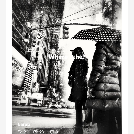
Where is he?
Barab
9
23
0