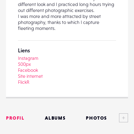
different look and I practiced long hours trying
out different photographic exercises.
I was more and more attracted by street
photography, thanks to which I capture
fleeting moments.
PARTAGER
Liens
Instagram
500px
Facebook
Site internet
FlickR
Voi
PROFIL
ALBUMS
PHOTOS
ANNONCES