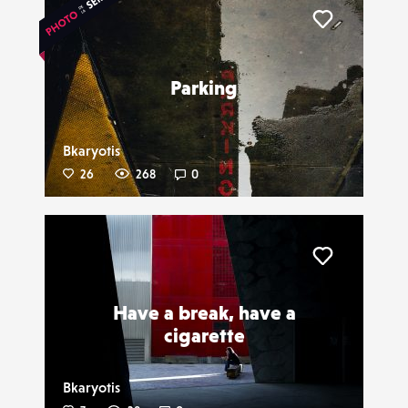
Liker
Parking
Bkaryotis
26
268
0
Liker
Have a break, have a
cigarette
Bkaryotis