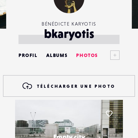
BÉNÉDICTE KARYOTIS
bkaryotis
Voir plus
PROFIL
ALBUMS
PHOTOS
ANNONCES
MATÉRIELS
TÉLÉCHARGER UNE PHOTO
CONTACTS
ÉVÉNEMENTS
Liker
FAVORIS
Empty city