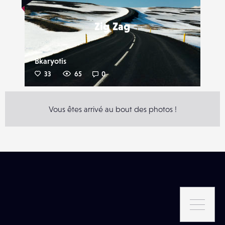
Zig Zag
Bkaryotis
33
65
0
Vous êtes arrivé au bout des photos !