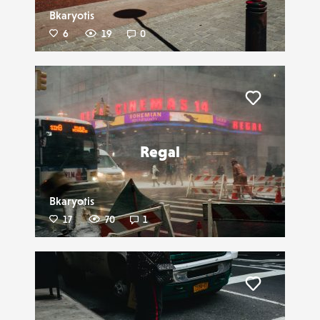
Bkaryotis
6
19
0
Liker
Regal
Bkaryotis
17
70
1
Liker