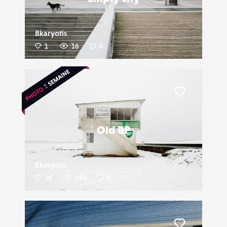
Bkaryotis
1
16
0
Liker
Old BP
Bkaryotis
38
390
0