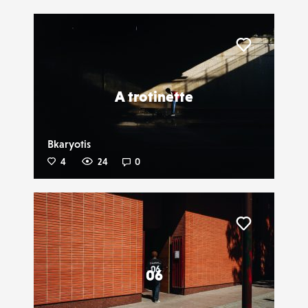
Liker
A trotinette
Bkaryotis
4
24
0
Liker
06