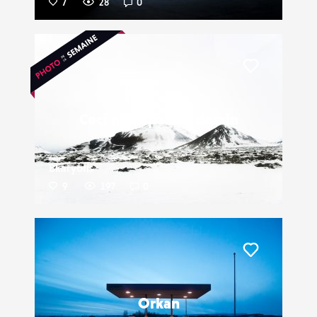
7
28
0
Liker
Ceci n'est pas un dessin
Bkaryotis
9
197
0
Liker
Orkan