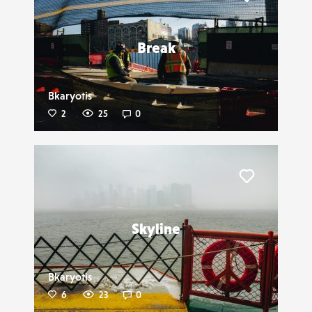
Liker
Break
Bkaryotis
2
25
0
Liker
Skyline
Bkaryotis
6
23
0