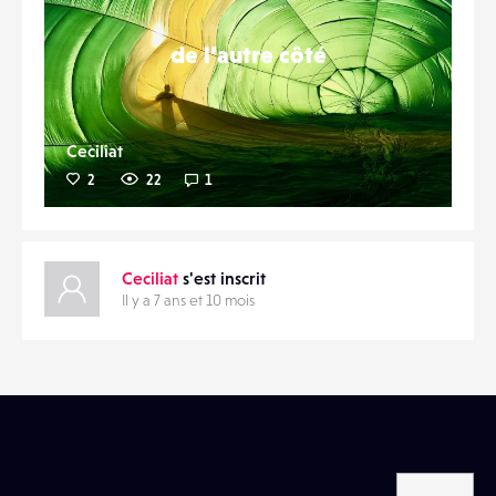
de l’autre côté
Ceciliat
2
22
1
Ceciliat
s'est inscrit
Il y a 7 ans et 10 mois