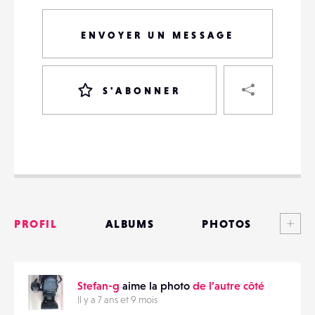
ENVOYER UN MESSAGE
PART
S'ABONNER
VOTRE
DESTINATAIRE
VOTRE
DESTINATAIRE
Voi
PROFIL
ALBUMS
PHOTOS
VOTRE
EMAIL
VOTRE
ANNONCES
EMAIL
Stefan-g
aime la photo
de l’autre côté
MATÉRIELS
Il y a 7 ans et 9 mois