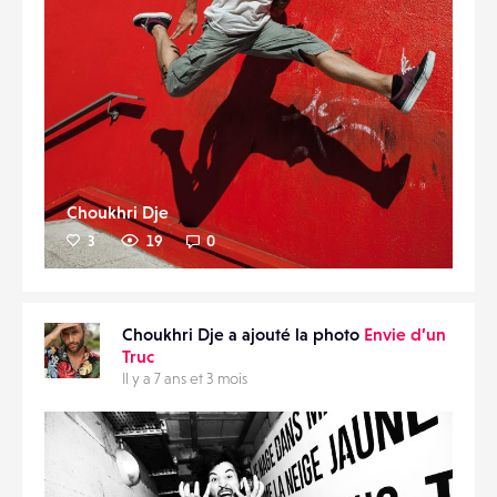
Choukhri Dje
3
19
0
Choukhri Dje a ajouté la photo
Envie d’un
Truc
Il y a 7 ans et 3 mois
Liker