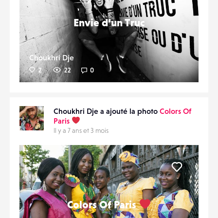
Envie d’un Truc
Choukhri Dje
2
22
0
Choukhri Dje a ajouté la photo
Colors Of
Paris
Il y a 7 ans et 3 mois
Liker
Colors Of Paris