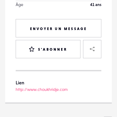
Âge
41 ans
ENVOYER UN MESSAGE
PART
S'ABONNER
VOTRE
DESTINATAIRE
Lien
VOTRE
http://www.choukhridje.com
DESTINATAIRE
VOTRE
EMAIL
VOTRE
EMAIL
Voi