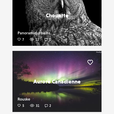
Chouette
Panoramiqurbains
7
12
0
Liker
Aurore Canadienne
Rouske
5
31
2