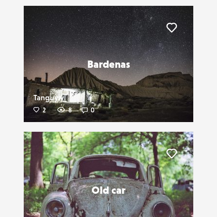
Liker
Bardenas
Tanguylv
2
8
0
Liker
Old car