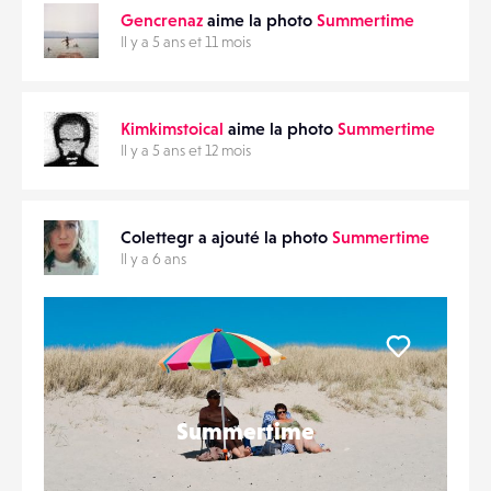
Gencrenaz
aime la photo
Summertime
MATÉRIELS
Il y a 5 ans et 11 mois
CONTACTS
PARTAGER
Kimkimstoical
aime la photo
Summertime
ÉVÉNEMENTS
Il y a 5 ans et 12 mois
FAVORIS
Colettegr a ajouté la photo
Summertime
Il y a 6 ans
Liker
Summertime