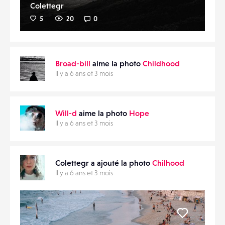
Colettegr
5
20
0
Broad-bill
aime la photo
Childhood
Il y a 6 ans et 3 mois
Will-d
aime la photo
Hope
Il y a 6 ans et 3 mois
Colettegr a ajouté la photo
Chilhood
Il y a 6 ans et 3 mois
Liker