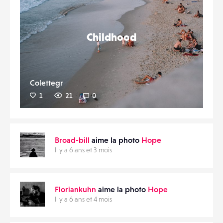
Childhood
Colettegr
1
21
0
Broad-bill
aime la photo
Hope
Il y a 6 ans et 3 mois
Floriankuhn
aime la photo
Hope
Il y a 6 ans et 4 mois