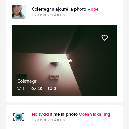
Colettegr a ajouté la photo
Hope
Il y a 6 ans et 4 mois
Liker
Hope
Colettegr
3
10
0
Noisykid
aime la photo
Ocean is calling
Il y a 6 ans et 4 mois