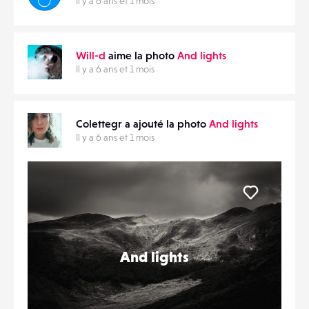
Il y a 6 ans et 1 mois
Will-d
aime la photo
And lights
Il y a 6 ans et 1 mois
Colettegr a ajouté la photo
And lights
Il y a 6 ans et 1 mois
Liker
And lights