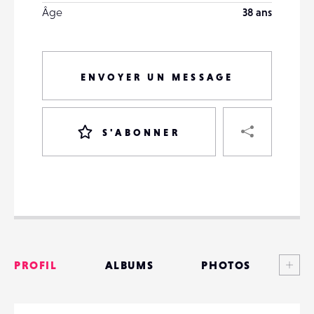
Âge
38 ans
ENVOYER UN MESSAGE
PART
S'ABONNER
VOTRE
DESTINATAIRE
VOTRE
DESTINATAIRE
Voi
PROFIL
ALBUMS
PHOTOS
VOTRE
EMAIL
VOTRE
ANNONCES
EMAIL