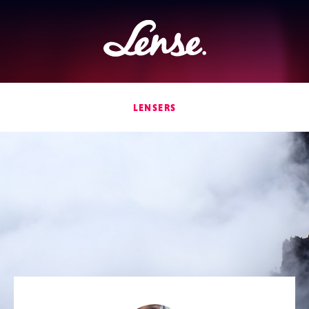
Lense
LENSERS