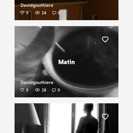
Davidgouthiere
3
24
0
Liker
Matin
Davidgouthiere
3
18
0
Liker