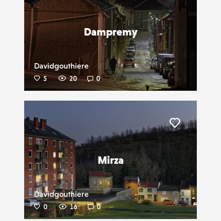
Dampremy
Davidgouthiere
5
20
0
Liker
Mirza
Davidgouthiere
0
16
0