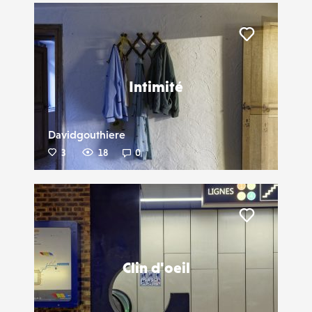
Liker
Intimité
Davidgouthiere
3
18
0
Liker
Clin d'oeil