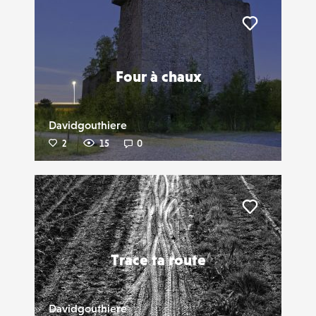
Liker
Four à chaux
Davidgouthiere
2
15
0
Liker
Trace ta route
Davidgouthiere