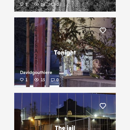
3
26
0
Liker
Tonight
Davidgouthiere
1
15
0
Liker
The jail