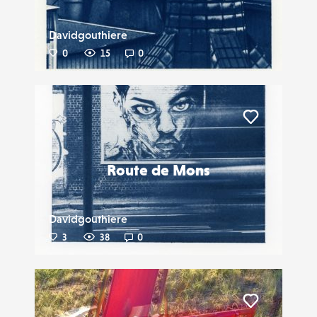
Davidgouthiere
0
15
0
Liker
Route de Mons
Davidgouthiere
3
38
0
Liker