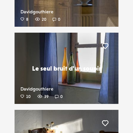
Davidgouthiere
8
20
0
Liker
Le seul bruit d'un soupir
Davidgouthiere
10
39
0
Liker