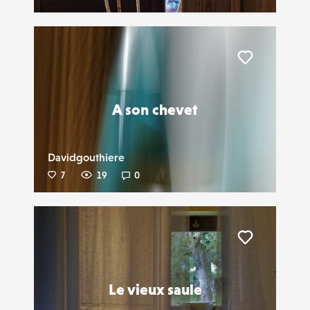
Liker
A son chevet
Davidgouthiere
7
19
0
Liker
Le vieux saule