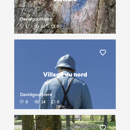
Davidgouthiere
1
16
0
Liker
Village du nord
Davidgouthiere
0
14
0