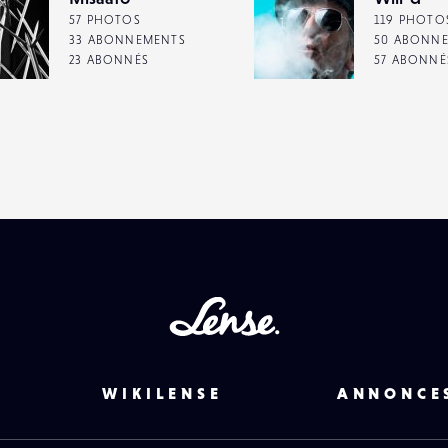
57 PHOTOS
119 PHOTO
33 ABONNEMENTS
50 ABONN
23 ABONNÉS
57 ABONNÉ
Lense
WIKILENSE
ANNONCE