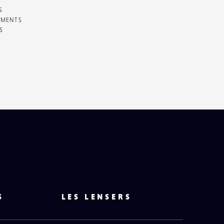
S
EMENTS
S
S
LES LENSERS