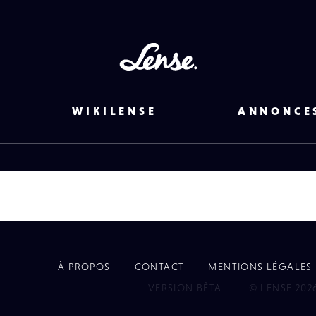
Lense
WIKILENSE
ANNONCE
À PROPOS
CONTACT
MENTIONS LÉGALES
EYE
VERSION BÊTA
© LENSE 202