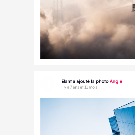
2
24
0
Elant a ajouté la photo
Angle
Il y a 7 ans et 11 mois