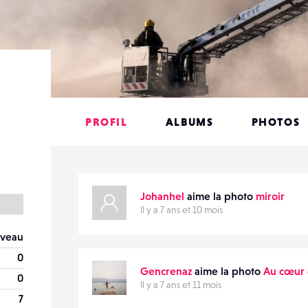
PROFIL
ALBUMS
PHOTOS
Johanhel
aime la photo
miroir
Il y a 7 ans et 10 mois
veau
0
Gencrenaz
aime la photo
Au cœur d
0
Il y a 7 ans et 11 mois
7