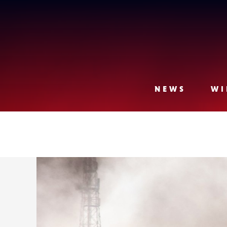
Lense
NEWS
WI