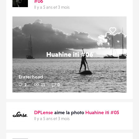
#06
Il y a 5 ans et 3 mois
CONTACTS
PARTAGER
ÉVÉNEMENTS
Liker
FAVORIS
Huahine iti #06
Eraserhead
2
11
0
DPLense
aime la photo
Huahine iti #05
Il y a 5 ans et 3 mois