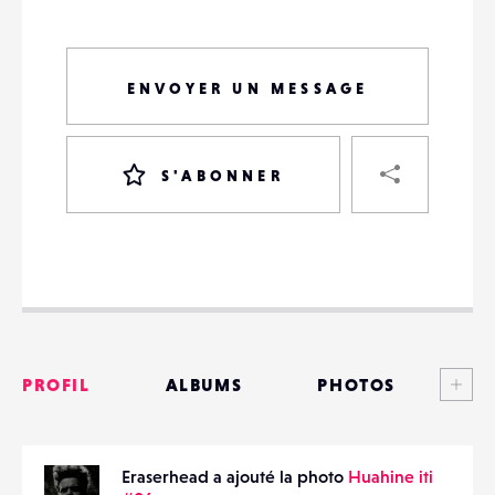
ENVOYER UN MESSAGE
PART
S'ABONNER
VOTRE
DESTINATAIRE
VOTRE
DESTINATAIRE
Voi
PROFIL
ALBUMS
PHOTOS
VOTRE
EMAIL
VOTRE
ANNONCES
EMAIL
Eraserhead a ajouté la photo
Huahine iti
MATÉRIELS