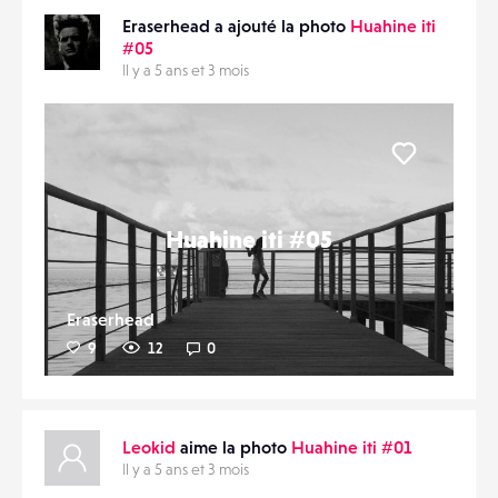
Eraserhead a ajouté la photo
Huahine iti
#05
Il y a 5 ans et 3 mois
Liker
Huahine iti #05
Eraserhead
9
12
0
Leokid
aime la photo
Huahine iti #01
Il y a 5 ans et 3 mois