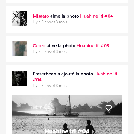
Misaato
aime la photo
Huahine iti #04
Il y a 5 ans et 3 mois
Ced-c
aime la photo
Huahine iti #03
Il y a 5 ans et 3 mois
Eraserhead a ajouté la photo
Huahine iti
#04
Il y a 5 ans et 3 mois
Liker
Huahine iti #04