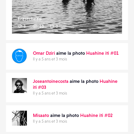
Eraserhead
3
10
0
Omar Dziri
aime la photo
Huahine iti #01
Il y a 5 ans et 3 mois
Joseantoinecosta
aime la photo
Huahine
iti #03
Il y a 5 ans et 3 mois
Misaato
aime la photo
Huahine iti #02
Il y a 5 ans et 3 mois