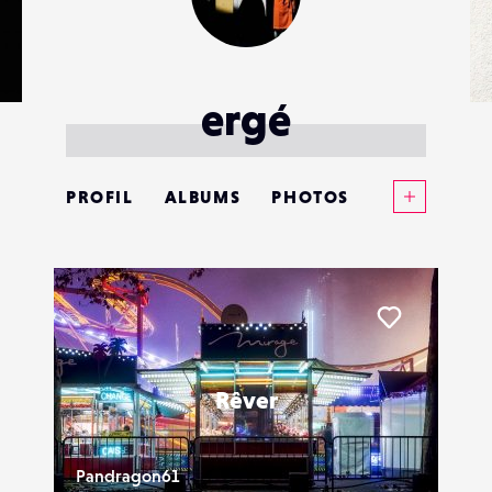
ergé
Voir plus
PROFIL
ALBUMS
PHOTOS
ANNONCES
MATÉRIELS
Liker
CONTACTS
Rêver
ÉVÉNEMENTS
FAVORIS
Pandragon61