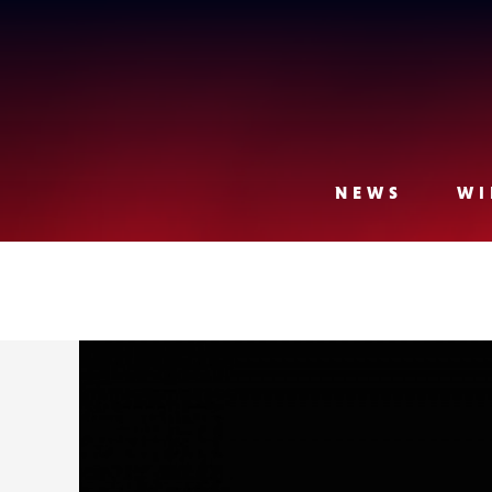
Lense
NEWS
WI