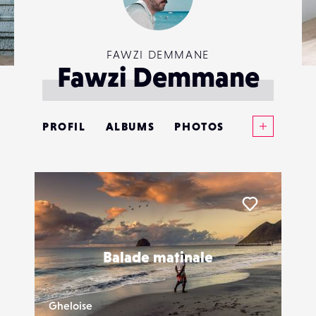
FAWZI DEMMANE
Fawzi Demmane
Voir plus
PROFIL
ALBUMS
PHOTOS
ANNONCES
MATÉRIELS
Liker
CONTACTS
Balade matinale
ÉVÉNEMENTS
FAVORIS
Gheloise