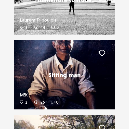
immensité solitude
Laurent Triboulois
3
44
0
Liker
Sitting man
M!K
2
26
0