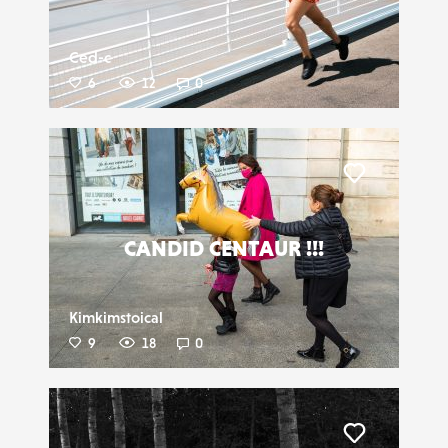
Ced-c
6
12
0
Liker
CANDID CENTAUR !!!
Kimkimstoical
9
18
0
Liker