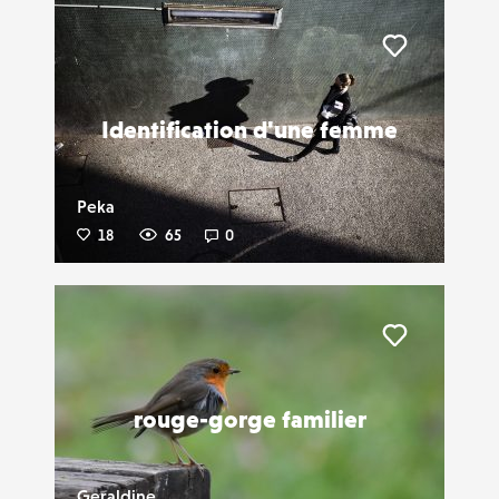
Liker
Identification d'une femme
Peka
18
65
0
Liker
rouge-gorge familier
Geraldine