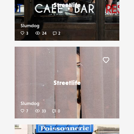
Streetlife
Slumdog
3
24
2
Liker
Streetlife
Slumdog
7
33
0