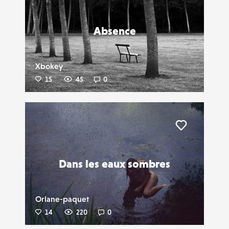
Absence
Xbokey
15
45
0
Liker
Dans les eaux sombres
Orlane-paquet
14
220
0