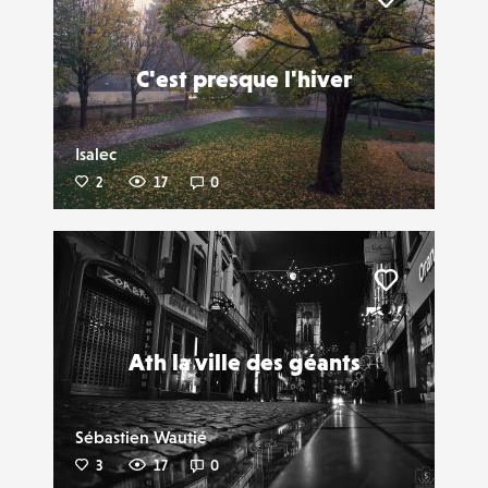
Liker
C'est presque l'hiver
Isalec
2
17
0
Liker
Ath la ville des géants
Sébastien Wautié
3
17
0