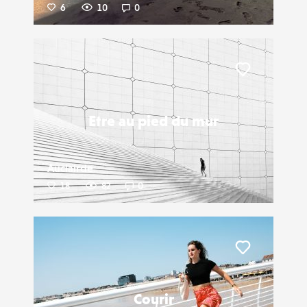
6
10
0
Liker
Etre au pied du mur
Auclairde
18
82
0
Liker
Courir