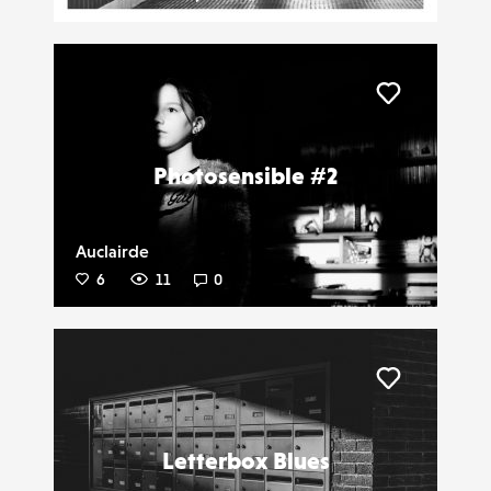
Liker
Photosensible #2
Auclairde
6
11
0
Liker
Letterbox Blues