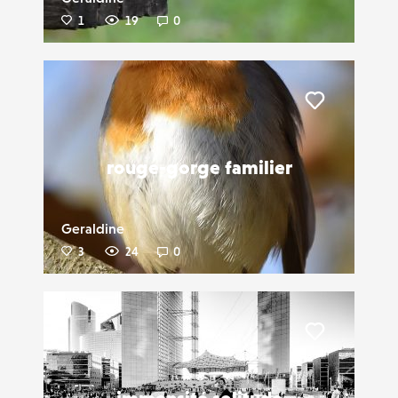
1
19
0
Liker
rouge-gorge familier
Geraldine
3
24
0
Liker