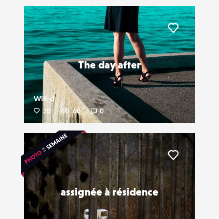
Liker
The day after
Will-d
20
60
0
Liker
assignée à résidence