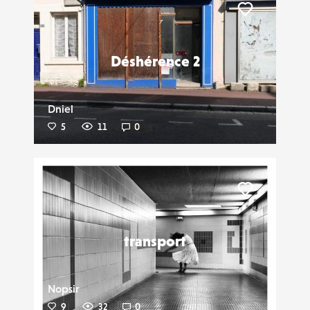
Liker
Déshérence 2
Dniel
5
11
0
Liker
transport
Nopsir
9
32
0