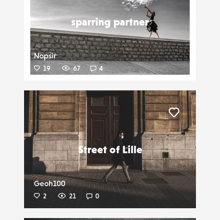
sparring partner
Nopsir
19
67
4
Liker
Street of Lille
Geoh100
2
21
0