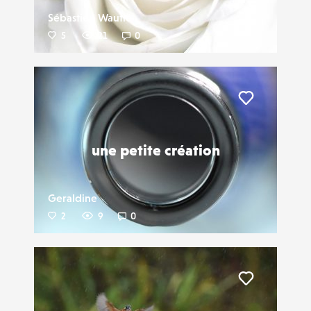
Sébastien Wautié
5
21
0
Liker
une petite création
Geraldine
2
9
0
Liker