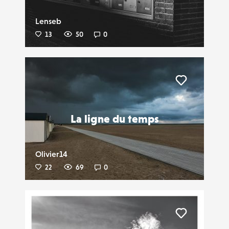
Lenseb
13
50
0
Liker
La ligne du temps
Olivier14
22
69
0
Liker