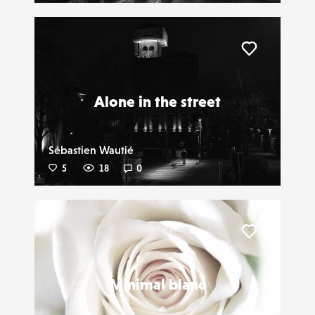
Liker
Alone in the street
Sébastien Wautié
5
18
0
Liker
Minimal blanc