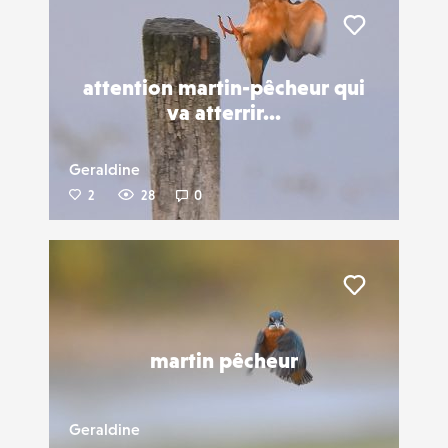
Liker
attention martin-pêcheur qui
va atterrir...
Geraldine
2
28
0
Liker
martin pêcheur
Geraldine