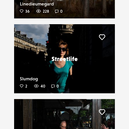
Linedieumegard
36
228
0
Liker
Streetlife
Slumdog
2
40
0
Liker