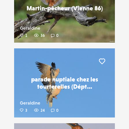
Martin-pêcheur (Vienne 86)
Geraldine
1
36
0
Liker
parade nuptiale chez les
tourterelles (Dépt...
Geraldine
3
24
0