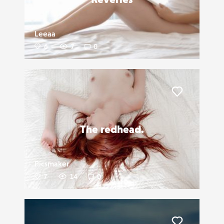
Leeaa
6
7
0
Liker
The redhead.
Picsmaker
7
14
0