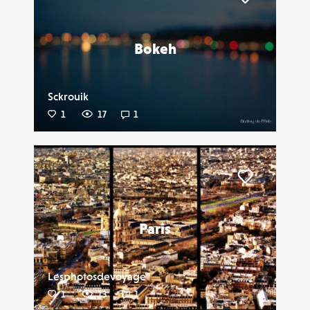
Liker
Bokeh
Sckrouik
1
17
1
Liker
Paris
Lesphotosdevoyage
1
13
1