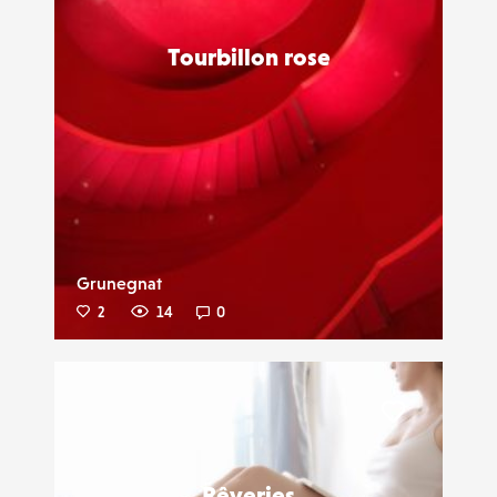
Tourbillon rose
Grunegnat
2
14
0
Liker
Rêveries