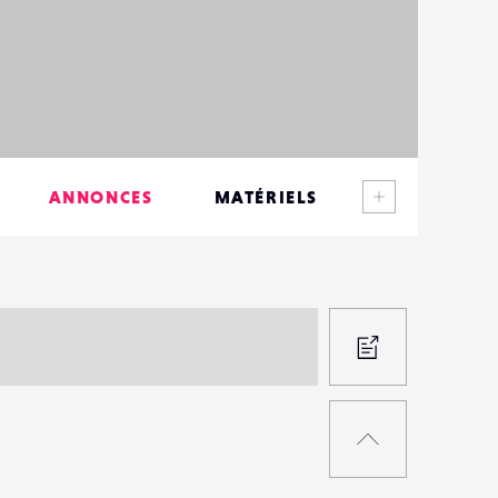
Voir plus
ANNONCES
MATÉRIELS
CONTACTS
ÉVÉNEMENTS
FAVORIS
PROPOS
UNE
RETOUR
ANNON
EN