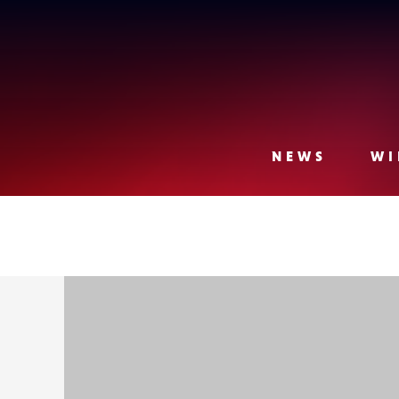
Lense
NEWS
WI