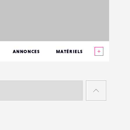
Voir plus
ANNONCES
MATÉRIELS
CONTACTS
ÉVÉNEMENTS
RETOUR
FAVORIS
EN
HAUT
DE
PAGE