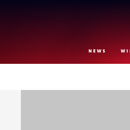
Lense
NEWS
WI