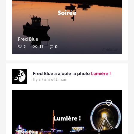
Soirée
Fred Blue
2
17
0
Fred Blue a ajouté la photo
Lumière !
Il y a 7 ans et 1 mois
Liker
Lumière !
Fred Blue