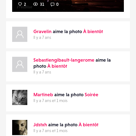
2
31
0
Gravelin
aime la photo
À bientôt
Il y a 7 ans
Sebastiengibault-langerome
aime la
photo
À bientôt
Il y a 7 ans
Martineb
aime la photo
Soirée
Il y a 7 ans et 1 mois
Jdstxh
aime la photo
À bientôt
Il y a 7 ans et 1 mois