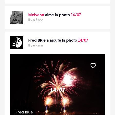
CONTACTS
PARTAGER
Melvenn
aime la photo
14/07
ÉVÉNEMENTS
Il y a 7 ans
FAVORIS
Fred Blue a ajouté la photo
14/07
Il y a 7 ans
Liker
14/07
Fred Blue