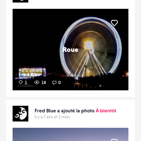
Liker
Roue
Fred Blue
1
18
0
Fred Blue a ajouté la photo
À bientôt
Il y a 7 ans et 1 mois