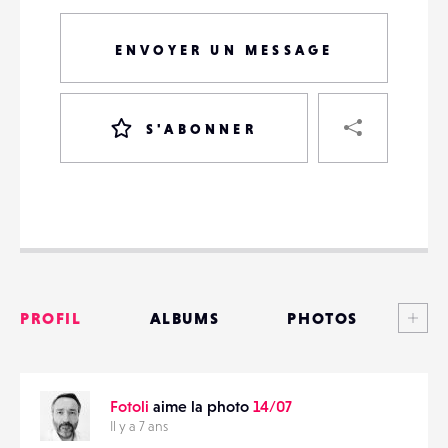
ENVOYER UN MESSAGE
PART
S'ABONNER
VOTRE
DESTINATAIRE
VOTRE
DESTINATAIRE
Voi
PROFIL
ALBUMS
PHOTOS
VOTRE
EMAIL
VOTRE
ANNONCES
EMAIL
Fotoli
aime la photo
14/07
MATÉRIELS
Il y a 7 ans