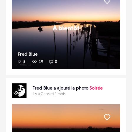
Liker
À bientôt
Fred Blue
5
19
0
Fred Blue a ajouté la photo
Soirée
Il y a 7 ans et 1 mois
Liker