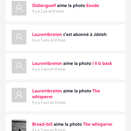
Didierguelf
aime la photo
Exode
MATÉRIELS
Il y a 1 an et 8 mois
CONTACTS
PARTAGER
Laurentbreton
s’est abonné à Jdstxh
ÉVÉNEMENTS
Il y a 3 ans et 4 mois
FAVORIS
Laurentbreton
aime la photo
I ll b back
Il y a 3 ans et 4 mois
Laurentbreton
aime la photo
The
whisperer
Il y a 3 ans et 4 mois
Broad-bill
aime la photo
The whisperer
Il y a 3 ans et 8 mois