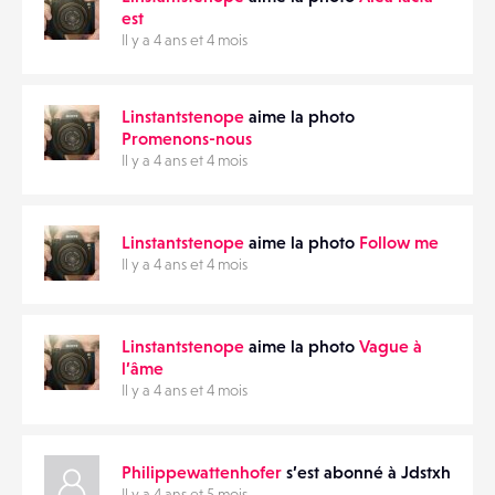
est
Il y a 4 ans et 4 mois
Linstantstenope
aime la photo
Promenons-nous
Il y a 4 ans et 4 mois
Linstantstenope
aime la photo
Follow me
Il y a 4 ans et 4 mois
Linstantstenope
aime la photo
Vague à
l’âme
Il y a 4 ans et 4 mois
Philippewattenhofer
s’est abonné à Jdstxh
Il y a 4 ans et 5 mois