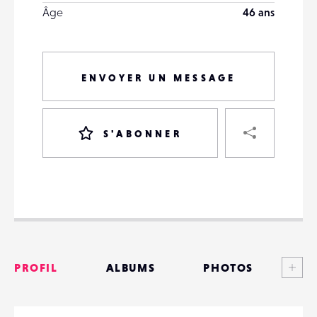
Âge
46 ans
ENVOYER UN MESSAGE
PART
S'ABONNER
VOTRE
DESTINATAIRE
VOTRE
DESTINATAIRE
Voi
PROFIL
ALBUMS
PHOTOS
VOTRE
EMAIL
VOTRE
ANNONCES
EMAIL