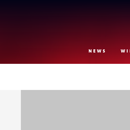
Lense
NEWS
WI